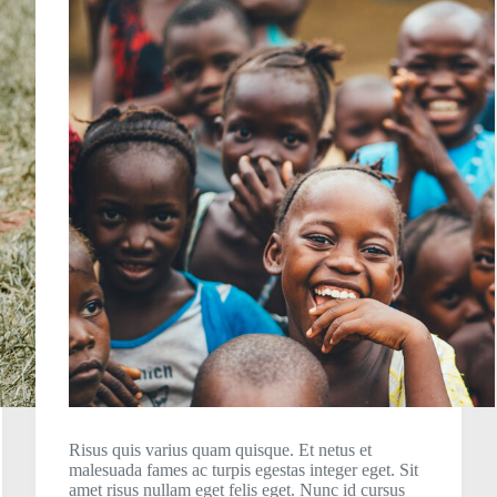
Risus quis varius quam quisque. Et netus et
malesuada fames ac turpis egestas integer eget. Sit
amet risus nullam eget felis eget. Nunc id cursus